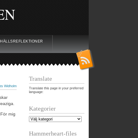
EN
HÄLLSREFLEKTIONER
Translate
ts Widholm
Translate this page in your preferred
language:
lskar
sleaziga.
Kategorier
 För mig
Hammerheart-files