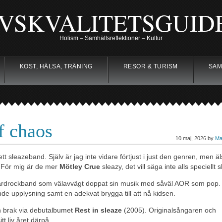
IVSKVALITETSGUID
Holism – Samhällsreflektioner – Kultur
KOST, HÄLSA, TRÄNING
RESOR & TURISM
SAM
f chaos
10 maj, 2026 by
Ma
ett sleazeband. Själv är jag inte vidare förtjust i just den genren, men ä
 För mig är de mer
Mötley Crue
sleazy, det vill säga inte alls speciellt 
dic hardrockband som välavvägt doppat sin musik med såväl AOR som pop.
nde upplysning samt en adekvat brygga till att nå kidsen.
h brak via debutalbumet
Rest in sleaze
(2005). Originalsångaren och
tt liv året därpå.