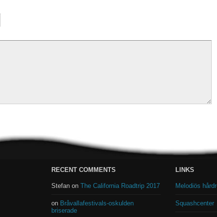
RECENT COMMENTS
LINKS
Stefan on
The California Roadtrip 2017
Melodiös hår
on
Bråvallafestivals-oskulden
Squashcenter
briserade