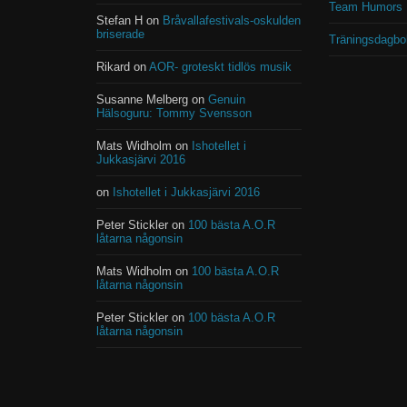
Team Humors 
Stefan H on
Bråvallafestivals-oskulden
briserade
Träningsdagbo
Rikard on
AOR- groteskt tidlös musik
Susanne Melberg on
Genuin
Hälsoguru: Tommy Svensson
Mats Widholm on
Ishotellet i
Jukkasjärvi 2016
on
Ishotellet i Jukkasjärvi 2016
Peter Stickler on
100 bästa A.O.R
låtarna någonsin
Mats Widholm on
100 bästa A.O.R
låtarna någonsin
Peter Stickler on
100 bästa A.O.R
låtarna någonsin