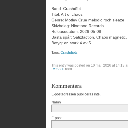
Band: Crashdïet
Titel: Art of chaos
Genre: Motley Crue melodic roch sleaze
Skivbolag: Ninetone Records
Releasedatum: 2026-05-08
Bästa spår: Satizfaction, Chaos magnetic, Qu
Betyg: en stark 4 av 5
Tags:
Crashdïets
This entry was posted on 10 maj, 2026 at 14:13 a
RSS 2.0
feed.
Kommentera
E-postadressen publiceras inte.
Namn
E-post