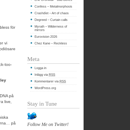
Confess – Metalmorphosis
Crashdïet – Art of chaos
Degreed – Curtain calls
Myrath – Wilderness of
bless för
mirrors
Eurovision 2026
er vi
Chez Kane – Reckless
lodiösare
Meta
ck-too-
Logga in
Inlägg via
RSS
ley
Kommentarer via
RSS
WordPress.org
s DNA på
a live,
Stay in Tune
niska
nerna… på
Follow Me on Twitter!