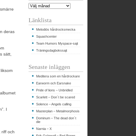
t smärre
Länklista
Melodiös hårdrocksmecka
en deras
Squashcenter
Team Humors Myspace-sajt
kom
Träningsdagbokssajt
s sätt,
Senaste inläggen
l liksom
Meditera som en hårdrockare
Earworm och Earsnake
Pride of lions – Unbridled
 albumet
Scarlett – Don´t be scared
Solence – Angels calling
n
”. I
Masterplan – Metalmorphosis
Dominum – The dead don´t
die
Narnia – X
riff och
Erik Grönwall – Bad Bones