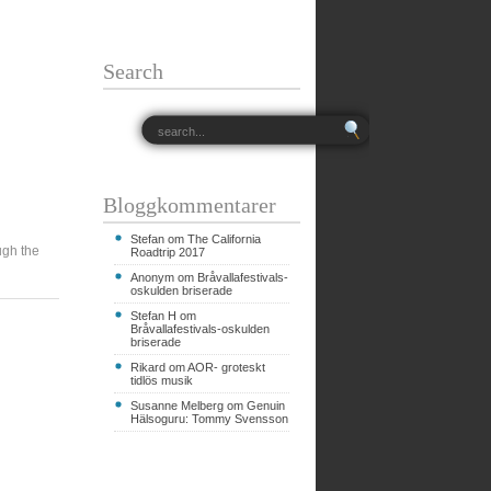
Search
Bloggkommentarer
Stefan om
The California
ugh the
Roadtrip 2017
Anonym om
Bråvallafestivals-
oskulden briserade
Stefan H om
Bråvallafestivals-oskulden
briserade
Rikard om
AOR- groteskt
tidlös musik
Susanne Melberg om
Genuin
Hälsoguru: Tommy Svensson