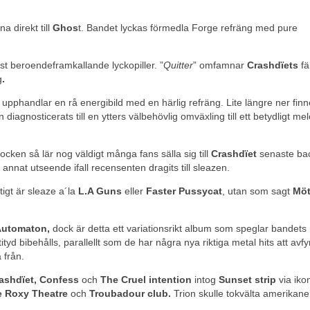
na direkt till
Ghos
t. Bandet lyckas förmedla Forge refräng med pure
st beroendeframkallande lyckopiller. ”
Quitter
” omfamnar
Crashdïets
fä
g
.
 upphandlar en rå energibild med en härlig refräng. Lite längre ner finn
 diagnosticerats till en ytters välbehövlig omväxling till ett betydligt me
rocken så lär nog väldigt många fans sälla sig till
Crashdïet
senaste ba
 annat utseende ifall recensenten dragits till sleazen.
tigt är sleaze a´la
L.A Guns
eller
Faster Pussycat
, utan som sagt
Möt
Automaton,
dock är detta ett variationsrikt album som speglar bandet
tityd bibehålls, parallellt som de har några nya riktiga metal hits att avfyr
 från.
ashdïet, Confess
och
The Cruel
intention
intog
Sunset strip
via iko
e
Roxy Theatre
och
Troubadour club.
Trion skulle tokvälta amerika