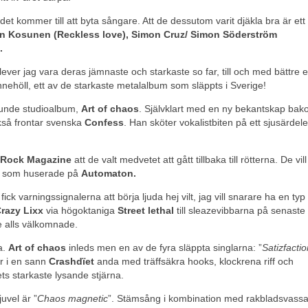
det kommer till att byta sångare. Att de dessutom varit djäkla bra är et
an Kosunen (Reckless love),
Simon Cruz/ Simon Söderström
.
ever jag vara deras jämnaste och starkaste so far, till och med bättre 
nehöll, ett av de starkaste metalalbum som släppts i Sverige!
sjunde studioalbum,
Art of chaos
. Självklart med en ny bekantskap ba
kså frontar svenska
Confess
. Han sköter vokalistbiten på ett sjusärdele
Rock Magazine
att de valt medvetet att gått tillbaka till rötterna. De vil
en som huserade på
Automaton.
k varningssignalerna att börja ljuda hej vilt, jag vill snarare ha en typ
razy Lixx
via högoktaniga
Street lethal
till sleazevibbarna på senaste
e alls välkomnade.
a.
Art of chaos
inleds men en av de fyra släppta singlarna: ”
Satizfactio
er i en sann
Crashdïet
anda med träffsäkra hooks, klockrena riff och
 starkaste lysande stjärna.
uvel är ”
Chaos magnetic
”. Stämsång i kombination med rakbladsvassa 