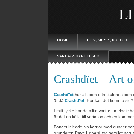
L
HOME
FILM, MUSIK, KULTUR
VARDAGSHÄNDELSER
Crashdïet – Art o
Crashdïet
har allt som ofta titulerats som 
ändå
Crashdïet
. Hur kan det komma sig?
I mitt tycke har de alltid varit ett melo
är det en källa till variation och en komma
Bandet inledde sin karriär med dunder oc
grundaren
Dave Lepard
tog sorgligt nog si