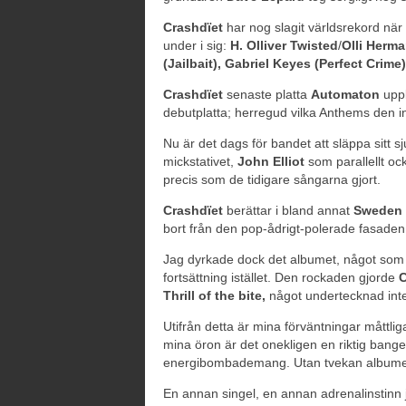
Crashdïet
har nog slagit världsrekord när 
under i sig:
H. Olliver Twisted
/
Olli Herm
(Jailbait), Gabriel Keyes (Perfect Crime)
Crashdïet
senaste platta
Automaton
uppl
debutplatta; herregud vilka Anthems den in
Nu är det dags för bandet att släppa sitt 
mickstativet,
John Elliot
som parallellt oc
precis som de tidigare sångarna gjort.
Crashdïet
berättar i bland annat
Sweden 
bort från den pop-ådrigt-polerade fasad
Jag dyrkade dock det albumet, något som fic
fortsättning istället. Den rockaden gjorde
C
Thrill of the bite,
något undertecknad int
Utifrån detta är mina förväntningar måttlig
mina öron är det onekligen en riktig bang
energibombademang. Utan tvekan albumets
En annan singel, en annan adrenalinstinn j