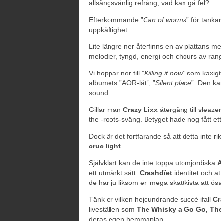
allsångsvänlig refräng, vad kan gå fel?
Efterkommande ”
Can of worms
” för tankar
uppkäftighet.
Lite längre ner återfinns en av plattans me
melodier, tyngd, energi och chours av ran
Vi hoppar ner till ”
Killing it now
” som kaxigt
albumets ”AOR-låt”, ”
Silent place
”. Den kan
sound.
Gillar man
Crazy Lixx
återgång till sleaze
the -roots-sväng. Betyget hade nog fått ett
Dock är det fortfarande så att detta inte rik
crue light
.
Självklart kan de inte toppa utomjordiska
ett utmärkt sätt.
Crashdïet
identitet och at
de har ju liksom en mega skattkista att ösa
Tänk er vilken hejdundrande succé ifall
Cr
liveställen som
The
Whisky a Go Go, Th
deras egen hemmaplan.