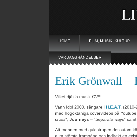
L
HOME
FILM, MUSIK, KULTUR
VARDAGSHÄNDELSER
Erik Grönwall –
Vilket djäkla musik-CV!!!
Vann Idol 2009, sångare i
H.E.A.T.
(2010-2
med högoktaniga covervideos på Youtube o
cross
”,
Journeys
– ”
Separate ways
” sam
Att mannen med guldstrupen dessutom kämp
allra största framgång och indirekt en existe