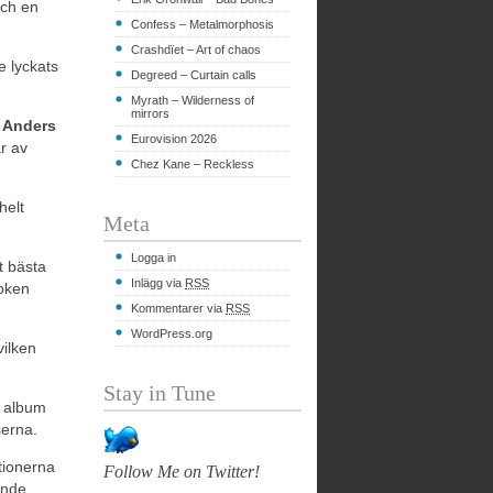
och en
Confess – Metalmorphosis
Crashdïet – Art of chaos
e lyckats
Degreed – Curtain calls
Myrath – Wilderness of
mirrors
i
Anders
Eurovision 2026
r av
Chez Kane – Reckless
helt
Meta
Logga in
t bästa
Inlägg via
RSS
ooken
Kommentarer via
RSS
WordPress.org
vilken
Stay in Tune
 album
serna.
ktionerna
Follow Me on Twitter!
ande