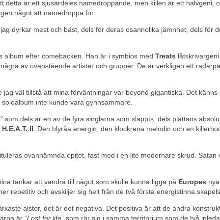
t detta är ett sjusärdeles namedroppande, men killen är ett halvgeni, 
ligen något att namedroppa för.
jag dyrkar mest och bäst, dels för deras osannolika jämnhet, dels för d
s album efter comebacken. Han är i symbios med
Treats
låtskrivargen
 några av ovanstående artister och grupper. De är verkligen ett radarpa
jag väl tillstå att mina förväntningar var beyond gigantiska. Det känns 
tt soloalbum inte kunde vara gynnsammare.
k
” som dels är en av de fyra singlarna som släppts, dels plattans absolu
å
H.E.A.T. II
. Den blyråa energin, den klockrena melodin och en killerh
tituleras ovannämnda epitet, fast med i en lite modernare skrud. Satan 
mina tankar att vandra till något som skulle kunna ligga på
Europes
nya
r repetitiv och avskiljer sig helt från de två första energistinna skapel
kaste alster, det är det negativa. Det positiva är att de andra konstru
arna är ”
Lost for life
” som rör sig i samma territorium som de två inled