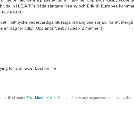
 har något med denna platta att göra. Tänk om Upplands Väsby skulle g
 bjuda in
H.E.A.T.´s
båda sångare
Kenny
och
Erik
till
Europes
komma
 skulle vara!
t i mitt tycke vedervärdiga bluesiga refränglösa sörjan, för att återgå t
te en dag för tidigt, Upplands Väsby rules x 2 månne!:))
ng for a miracle, Lost for life
nd is filed under
Film, Musik, Kultur
. You can follow any responses to this entry thro