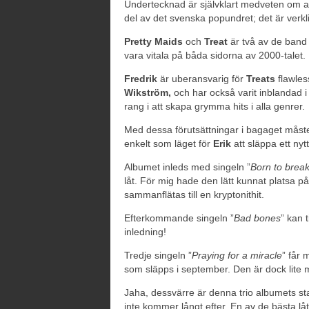
Undertecknad är självklart medveten om at
del av det svenska popundret; det är verk
Pretty Maids
och
Treat
är två av de band 
vara vitala på båda sidorna av 2000-talet.
Fredrik
är uberansvarig för
Treats
flawles
Wikström,
och har också varit inblandad i
rang i att skapa grymma hits i alla genrer.
Med dessa förutsättningar i bagaget måste 
enkelt som läget för
Erik
att släppa ett ny
Albumet inleds med singeln ”
Born to brea
låt. För mig hade den lätt kunnat platsa p
sammanflätas till en kryptonithit.
Efterkommande singeln ”
Bad bones
” kan 
inledning!
Tredje singeln ”
Praying for a miracle
” får 
som släpps i september. Den är dock lite me
Jaha, dessvärre är denna trio albumets star
inte kommer långt efter. En av de bästa låt