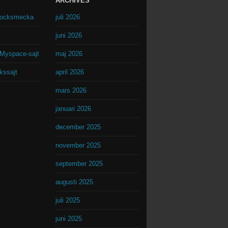
ARCHIVES
drocksmecka
juli 2026
juni 2026
Myspace-sajt
maj 2026
kssajt
april 2026
mars 2026
januari 2026
december 2025
november 2025
september 2025
augusti 2025
juli 2025
juni 2025