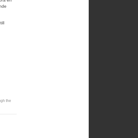
öra en
nde
ill
ugh the