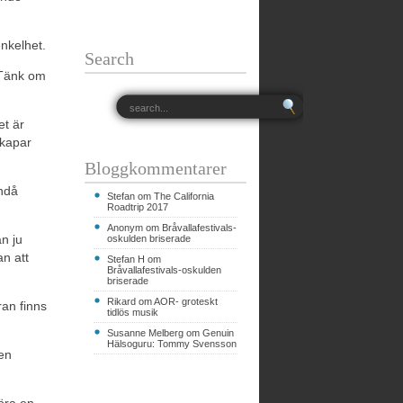
enkelhet.
Search
 Tänk om
et är
skapar
Bloggkommentarer
ändå
Stefan om
The California
Roadtrip 2017
Anonym om
Bråvallafestivals-
n ju
oskulden briserade
an att
Stefan H om
Bråvallafestivals-oskulden
briserade
Rikard om
AOR- groteskt
ran finns
tidlös musik
Susanne Melberg om
Genuin
Hälsoguru: Tommy Svensson
 en