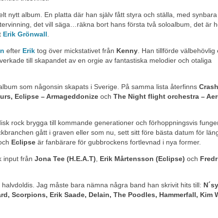
lt nytt album. En platta där han själv fått styra och ställa, med synbara
ervinning, det vill säga…räkna bort hans första två soloalbum, det är h
t
Erik Grönwall
.
an
efter
Erik
tog över mickstativet från
Kenny
. Han tillförde välbehövlig
medverkade till skapandet av en orgie av fantastiska melodier och otaliga
 album som någonsin skapats i Sverige. På samma lista återfinns
Crash
ours,
Eclipse – Armageddonize
och
The Night flight orchestra – Ae
sk rock brygga till kommande generationer och förhoppningsvis funge
branchen gått i graven eller som nu, sett sitt före bästa datum för lä
och
Eclipse
är fanbärare för gubbrockens fortlevnad i nya former.
k input från
Jona Tee (H.E.A.T)
,
Erik Mårtensson (Eclipse)
och
Fredr
halvdoldis. Jag måste bara nämna några band han skrivit hits till:
N´sy
d, Scorpions, Erik Saade, Delain, The Poodles, Hammerfall, Kim 