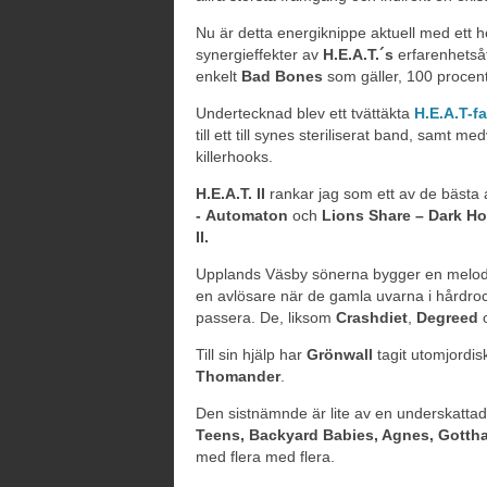
Nu är detta energiknippe aktuell med ett he
synergieffekter av
H.E.A.T.´s
erfarenhetsåt
enkelt
Bad Bones
som gäller, 100 procen
Undertecknad blev ett tvättäkta
H.E.A.T-f
till ett till synes steriliserat band, samt 
killerhooks.
H.E.A.T. II
rankar jag som ett av de bästa
- Automaton
och
Lions Share – Dark H
II.
Upplands Väsby sönerna bygger en melodi
en avlösare när de gamla uvarna i hårdrock
passera. De, liksom
Crashdiet
,
Degreed
Till sin hjälp har
Grönwall
tagit utomjordis
Thomander
.
Den sistnämnde är lite av en underskattad 
Teens, Backyard Babies, Agnes, Gotthar
med flera med flera.