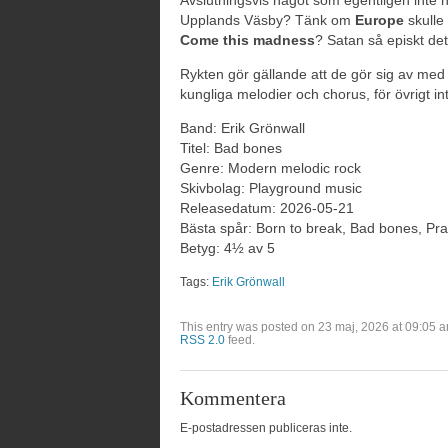
Avslutningsvis något som egentligen inte
Upplands Väsby? Tänk om
Europe
skulle
Come this madness
? Satan så episkt det
Rykten gör gällande att de gör sig av med de
kungliga melodier och chorus, för övrigt in
Band: Erik Grönwall
Titel: Bad bones
Genre: Modern melodic rock
Skivbolag: Playground music
Releasedatum: 2026-05-21
Bästa spår: Born to break, Bad bones, Prayi
Betyg: 4½ av 5
Tags:
Erik Grönwall
This entry was posted on 23 maj, 2026 at 09:05 a
RSS 2.0
feed.
Kommentera
E-postadressen publiceras inte.