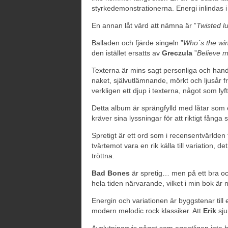
styrkedemonstrationerna. Energi inlindas i
En annan låt värd att nämna är ”
Twisted lu
Balladen och fjärde singeln ”
Who´s the wi
den istället ersatts av
Greczula
”
Believe 
Texterna är mins sagt personliga och ha
naket, självutlämnande, mörkt och ljusår fr
verkligen ett djup i texterna, något som lyf
Detta album är sprängfylld med låtar som
kräver sina lyssningar för att riktigt fånga 
Spretigt är ett ord som i recensentvärlden
tvärtemot vara en rik källa till variation, d
tröttna.
Bad Bones
är spretig… men på ett bra och
hela tiden närvarande, vilket i min bok är någ
Energin och variationen är byggstenar til
modern melodic rock klassiker. Att
Erik
sju