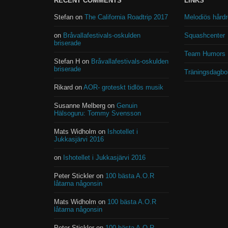
RECENT COMMENTS
LINKS
Stefan on
The California Roadtrip 2017
Melodiös hår
on
Bråvallafestivals-oskulden
Squashcenter
briserade
Team Humors 
Stefan H on
Bråvallafestivals-oskulden
briserade
Träningsdagbo
Rikard on
AOR- groteskt tidlös musik
Susanne Melberg on
Genuin
Hälsoguru: Tommy Svensson
Mats Widholm on
Ishotellet i
Jukkasjärvi 2016
on
Ishotellet i Jukkasjärvi 2016
Peter Stickler on
100 bästa A.O.R
låtarna någonsin
Mats Widholm on
100 bästa A.O.R
låtarna någonsin
Peter Stickler on
100 bästa A.O.R