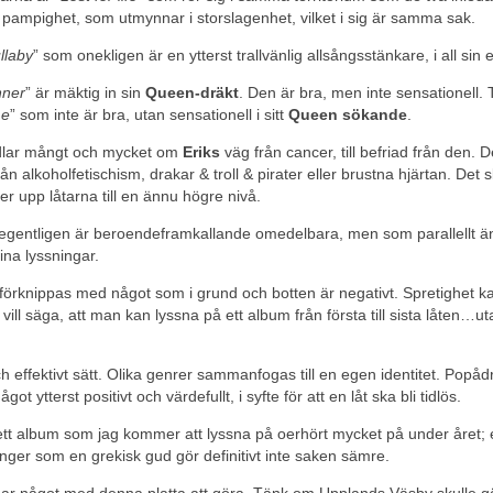
 pampighet, som utmynnar i storslagenhet, vilket i sig är samma sak.
llaby
” som onekligen är en ytterst trallvänlig allsångsstänkare, i all sin 
nner
” är mäktig in sin
Queen-dräkt
. Den är bra, men inte sensationell.
me
” som inte är bra, utan sensationell i sitt
Queen sökande
.
ndlar mångt och mycket om
Eriks
väg från cancer, till befriad från den. D
ån alkoholfetischism, drakar & troll & pirater eller brustna hjärtan. Det 
ter upp låtarna till en ännu högre nivå.
 egentligen är beroendeframkallande omedelbara, men som parallellt 
sina lyssningar.
 förknippas med något som i grund och botten är negativt. Spretighet ka
et vill säga, att man kan lyssna på ett album från första till sista låten…ut
 effektivt sätt. Olika genrer sammanfogas till en egen identitet. Popåd
ot ytterst positivt och värdefullt, i syfte för att en låt ska bli tidlös.
l ett album som jag kommer att lyssna på oerhört mycket på under året;
nger som en grekisk gud gör definitivt inte saken sämre.