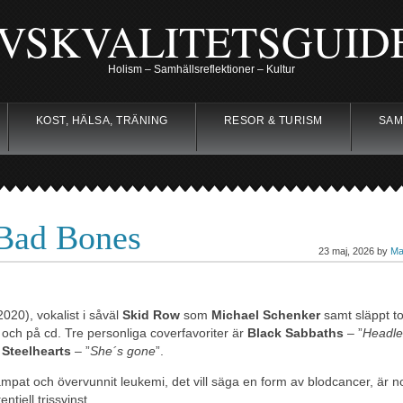
IVSKVALITETSGUID
Holism – Samhällsreflektioner – Kultur
KOST, HÄLSA, TRÄNING
RESOR & TURISM
SAM
 Bad Bones
23 maj, 2026 by
Ma
020), vokalist i såväl
Skid Row
som
Michael Schenker
samt släppt to
ch på cd. Tre personliga coverfavoriter är
Black Sabbaths
– ”
Headle
t
Steelhearts
– ”
She´s gone
”.
at och övervunnit leukemi, det vill säga en form av blodcancer, är 
ntiell trissvinst.