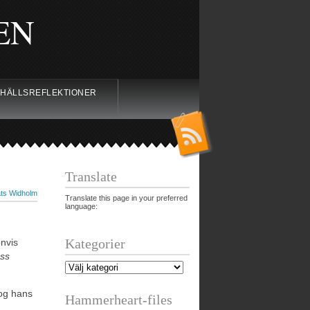
EN
HÄLLSREFLEKTIONER
Translate
ts Widholm
Translate this page in your preferred
language:
Kategorier
nvis
ss
nog hans
Hammerheart-files