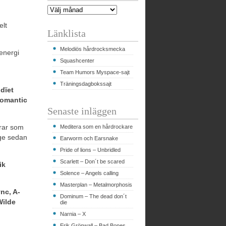
elt
Länklista
Melodiös hårdrocksmecka
 energi
Squashcenter
Team Humors Myspace-sajt
Träningsdagbokssajt
dïet
romantic
Senaste inläggen
rar som
Meditera som en hårdrockare
nge sedan
Earworm och Earsnake
Pride of lions – Unbridled
Scarlett – Don´t be scared
ik
Solence – Angels calling
Masterplan – Metalmorphosis
nc, A-
Dominum – The dead don´t
Wilde
die
Narnia – X
Erik Grönwall – Bad Bones