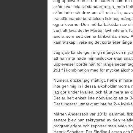
Jag upplevde de 110 minuterna som en ber
skämt var relativt standardroliga, men he
skämtade och drev om allt och alla, oavs
livsutlämnande berättelsen fick nog många i 
egna leverne. Den mörka baksidan av sh
varit att leva det liv Mårten levt inte ens 
andra som sett denna tänkvärda show. A
kamratskap i vare sig det korta eller långa
Jag själv kände igen mig i mångt och my
att han inte hade minnesluckor utan snara
upplevelser borde han för länge sedan tagit s
2014
i kombination med för mycket alkohol
Numera dricker jag måttligt, hellre mindr
inte ger mig in i dessa alkoholdimmorna n
jag gör under kvällen, och få ut mera av 
Det är helt enkelt inte nödvändigt att ta 3-
Det fungerar utmärkt att inte ha 2-4 kyls
Mårten Andersson var 19 år gammal, fic
senare blev han rekryterad av den relativ
programledare och reporter men även som
Henrik Schyffert, Per Sinding-Larsen och 