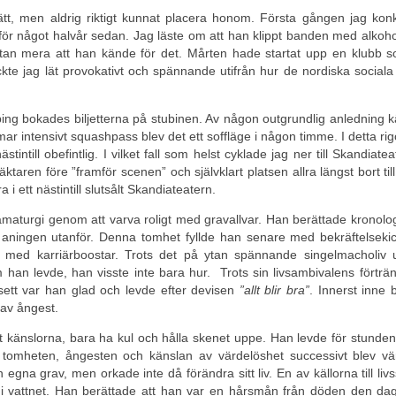
ätt, men aldrig riktigt kunnat placera honom. Första gången jag kon
ör något halvår sedan. Jag läste om att han klippt banden med alkoh
 utan mera att han kände för det. Mårten hade startat upp en klubb 
ckte jag lät provokativt och spännande utifrån hur de nordiska social
ing bokades biljetterna på stubinen. Av någon outgrundlig anledning 
timmar intensivt squashpass blev det ett soffläge i någon timme. I detta ri
ästintill obefintlig. I vilket fall som helst cyklade jag ner till Skandiatea
ktaren före ”framför scenen” och självklart platsen allra längst bort till
i ett nästintill slutsålt Skandiateatern.
turgi genom att varva roligt med gravallvar. Han berättade kronolog
sig aningen utanför. Denna tomhet fyllde han senare med bekräftelsek
gt med karriärboostar. Trots det på ytan spännande singelmacholiv 
m han levde, han visste inte bara hur. Trots sin livsambivalens förtr
sett var han glad och levde efter devisen
”allt blir bra”
. Innerst inne 
av ångest.
ort känslorna, bara ha kul och hålla skenet uppe. Han levde för stunde
m tomheten, ångesten och känslan av värdelöshet successivt blev vä
 egna grav, men orkade inte då förändra sitt liv. En av källorna till livss
t i vattnet. Han berättade att han var en hårsmån från döden den da