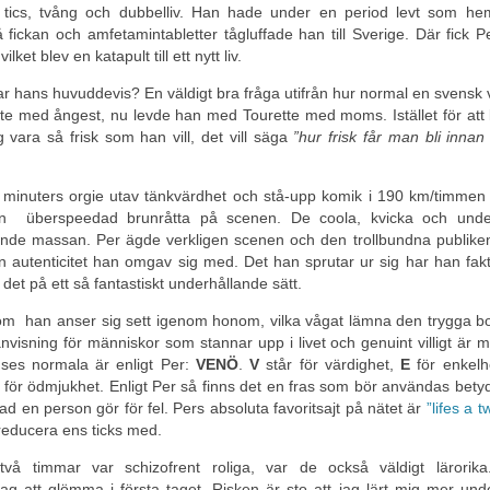
r, tics, tvång och dubbelliv. Han hade under en period levt som he
fickan och amfetamintabletter tågluffade han till Sverige. Där fick 
et blev en katapult till ett nytt liv.
 var hans huvuddevis? En väldigt bra fråga utifrån hur normal en svensk 
te med ångest, nu levde han med Tourette med moms. Istället för att
 vara så frisk som han vill, det vill säga
”hur frisk får man bli innan
 minuters orgie utav tänkvärdhet och stå-upp komik i 190 km/timmen
n überspeedad brunråtta på scenen. De coola, kvicka och unde
de massan. Per ägde verkligen scenen och den trollbundna publiken.
den autenticitet han omgav sig med. Det han sprutar ur sig har han fakti
det på ett så fantastiskt underhållande sätt.
r som han anser sig sett igenom honom, vilka vågat lämna den trygga 
visning för människor som stannar upp i livet och genuint villigt är m
nses normala är enligt Per:
VENÖ
.
V
står för värdighet,
E
för enkelh
för ödmjukhet. Enligt Per så finns det en fras som bör användas betyd
 vad en person gör för fel. Pers absoluta favoritsajt på nätet är
”lifes a tw
 reducera ens ticks med.
vå timmar var schizofrent roliga, var de också väldigt lärorik
jag att glömma i första taget. Risken är sto att jag lärt mig mer un