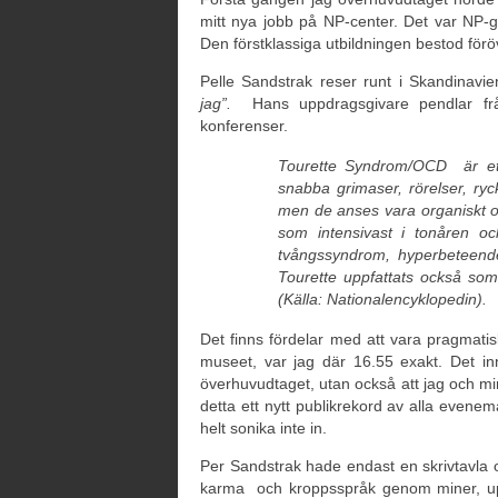
mitt nya jobb på NP-center. Det var NP-
Den förstklassiga utbildningen bestod föröv
Pelle Sandstrak reser runt i Skandinavi
jag”.
Hans uppdragsgivare pendlar från f
konferenser.
Tourette Syndrom/OCD är ett 
snabba grimaser, rörelser, ryc
men de anses vara organiskt oc
som intensivast i tonåren oc
tvångssyndrom, hyperbeteend
Tourette uppfattats också som 
(Källa: Nationalencyklopedin).
Det finns fördelar med att vara pragmatisk 
museet, var jag där 16.55 exakt. Det inne
överhuvudtaget, utan också att jag och mi
detta ett nytt publikrekord av alla evene
helt sonika inte in.
Per Sandstrak hade endast en skrivtavla 
karma och kroppsspråk genom miner, upp