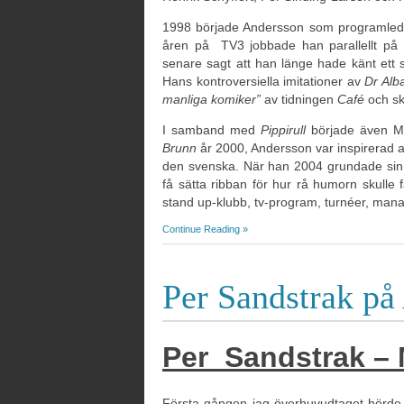
1998 började Andersson som programleda
åren på TV3 jobbade han parallellt på
senare sagt att han länge hade känt ett 
Hans kontroversiella imitationer av
Dr Alb
manliga komiker”
av tidningen
Café
och s
I samband med
Pippirull
började även M
Brunn
år 2000, Andersson var inspirerad a
den svenska. När han 2004 grundade sin
få sätta ribban för hur rå humorn skull
stand up-klubb, tv-program, turnéer, mana
Continue Reading »
Per Sandstrak på
Per Sandstrak – 
Första gången jag överhuvudtaget hörde