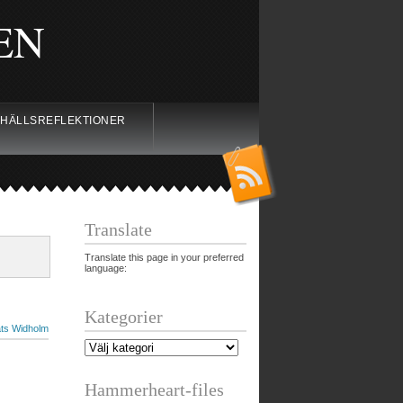
EN
HÄLLSREFLEKTIONER
Translate
Translate this page in your preferred
language:
Kategorier
ts Widholm
Hammerheart-files