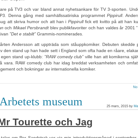
re på TV3 och var bland annat nyhetsankare för TV 3-sporten. Unde
 P3. Denna gång med samhällssatiriska programmet
Pippirull
. Ander
sug att skriva humor och att han i
Pippirull
fick ett kvitto på att han k
an
och
Mikael Persbrandt
blev publikfavoriter och han valdes år 2001 ”
kivan
”Det e stabilt”
Grammis-nominerades.
årten Andersson att uppträda som ståuppkomiker. Debuten skedde
v den stand up han hade sett i England som ofta hade en råare, elaka
 egen stand up-klubb:
”RAW comedy club”
ville han att komikerna själ
e få vara. RAW comedy club har idag breddat verksamheten och omfat
gement och bokningar av internationella komiker.
No
 Arbetets museum
25 mars, 2015 by
Ma
Mr Tourette och Jag
 talas om Per Sandstrak var via min introduktionsmånad i september