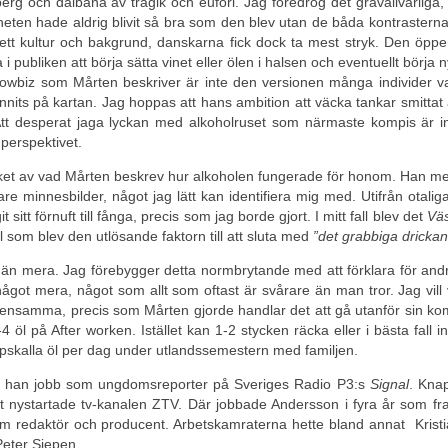
g och dalbana av tragik och eufori. Jag föredrog det gravallvarliga,
lheten hade aldrig blivit så bra som den blev utan de båda kontrastern
ett kultur och bakgrund, danskarna fick dock ta mest stryk. Den öppe
publiken att börja sätta vinet eller ölen i halsen och eventuellt börja nys
owbiz som Mårten beskriver är inte den versionen många individer v
funnits på kartan. Jag hoppas att hans ambition att väcka tankar smittat av
tt desperat jaga lyckan med alkoholruset som närmaste kompis är i
 perspektivet.
cket av vad Mårten beskrev hur alkoholen fungerade för honom. Han m
re minnesbilder, något jag lätt kan identifiera mig med. Utifrån otali
itt förnuft till fånga, precis som jag borde gjort. I mitt fall blev det
Vä
 som blev den utlösande faktorn till att sluta med
”det grabbiga drickan
e än mera. Jag förebygger detta normbrytande med att förklara för andr
ågot mera, något som allt som oftast är svårare än man tror. Jag vill
densamma, precis som Mårten gjorde handlar det att gå utanför sin ko
4 öl på After worken. Istället kan 1-2 stycken räcka eller i bästa fall in
kåpskalla öl per dag under utlandssemestern med familjen.
k han jobb som ungdomsreporter på Sveriges Radio P3:s
Signal
. Knap
t nystartade tv-kanalen ZTV. Där jobbade Andersson i fyra år som fra
 redaktör och producent. Arbetskamraterna hette bland annat Kristi
Peter Siepen.