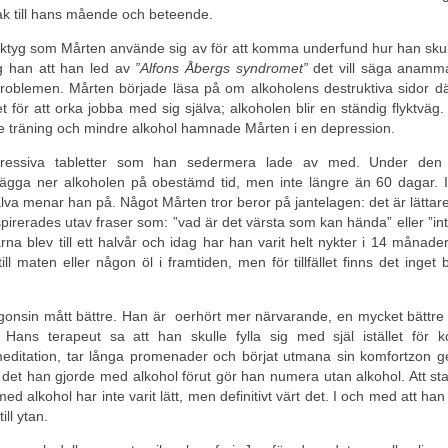
ak till hans mående och beteende.
erktyg som Mårten använde sig av för att komma underfund hur han sku
åg han att han led av
”Alfons Åbergs syndromet”
det vill säga anam
d problemen. Mårten började läsa på om alkoholens destruktiva sidor dä
 för att orka jobba med sig själva; alkoholen blir en ständig flyktväg.
ättre träning och mindre alkohol hamnade Mårten i en depression.
epressiva tabletter som han sedermera lade av med. Under den s
ägga ner alkoholen på obestämd tid, men inte längre än 60 dagar. I
själva menar han på. Något Mårten tror beror på jantelagen: det är lättare
spirerades utav fraser som: ”vad är det värsta som kan hända” eller ”int
a blev till ett halvår och idag har han varit helt nykter i 14 månade
till maten eller någon öl i framtiden, men för tillfället finns det inget
ågonsin mått bättre. Han är oerhört mer närvarande, en mycket bättre
Hans terapeut sa att han skulle fylla sig med själ istället för ko
editation, tar långa promenader och börjat utmana sin komfortzon g
a det han gjorde med alkohol förut gör han numera utan alkohol. Att s
d alkohol har inte varit lätt, men definitivt värt det. I och med att han s
ll ytan.