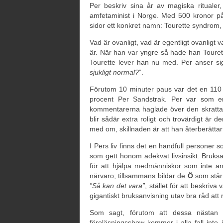
Per beskriv sina år av magiska rituale
amfetaminist i Norge. Med 500 kronor på 
sidor ett konkret namn: Tourette syndrom, vilk
Vad är ovanligt, vad är egentligt ovanligt
är. När han var yngre så hade han Touret
Tourette lever han nu med. Per anser sig
sjukligt normal?
”.
Förutom 10 minuter paus var det en 110
procent Per Sandstrak. Per var som e
kommentarerna haglade över den skrattan
blir sådär extra roligt och trovärdigt är 
med om, skillnaden är att han återberättar 
I Pers liv finns det en handfull persone
som gett honom adekvat livsinsikt. Bruksan
för att hjälpa medmänniskor som inte a
närvaro; tillsammans bildar de
Ö
som står 
”Så kan det vara”
, stället för att beskriva
gigantiskt bruksanvisning utav bra råd att
Som sagt, förutom att dessa nästan t
föreläsningsshow kommer i alla fall inte 