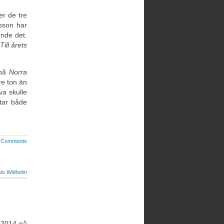
r de tre
sson har
unde det.
Till årets
 på
Norra
re ton än
va skulle
tar både
 Comments
ts Widholm
 2014 på