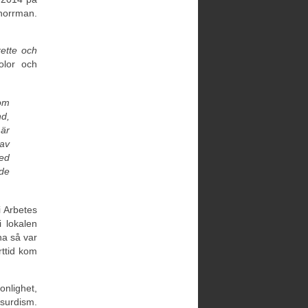
norrman.
ette och
olor och
om
nd,
 är
 av
ed
nde
i Arbetes
i lokalen
na så var
rttid kom
onlighet,
surdism.