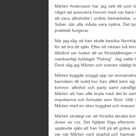
Mårten Andersson har jag sett titt som t
något att associera honom med var bara f
att vara alkoholist i ordets bemärkelse,
Sober, där alla måste vara nyktra. Det ty
praktiskt fungerar.
När jag såg att han skulle besöka Norrköp
för att dra dit själv. Efter ett nästan två 
tillstånd var lusten att se föreställningen n
osedvanligt kylslaget ”Peking”. Jag valde lä
Dock såg jag Mårten och scenen väldigt bra 
Mårten byggde snyggt upp sin enmansdrama
barnsben till nutid hur han alltid känt 
kvinnor, alkohol och party samt oändli
Mårten att han ville bryta med det liv so
impulserna och fortsatte som förut. Utåt 
Mårten med en skev trygghet och massor 
Mårten strategi var att försöka skratta b
doser av rus. Det hjälpte föga efterso
upplevde själv att han höll på att gräva sin
var när Mårten varit stupfull och hamna