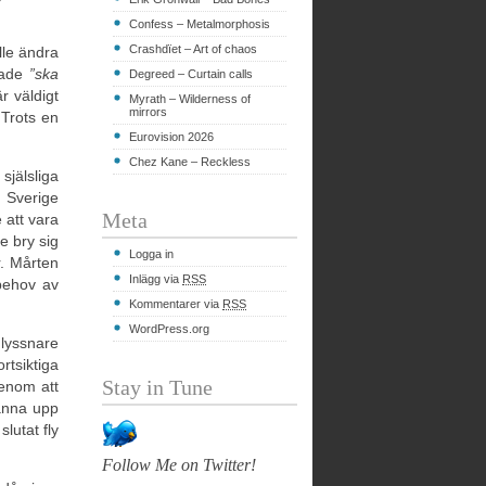
Confess – Metalmorphosis
Crashdïet – Art of chaos
lle ändra
made
”ska
Degreed – Curtain calls
r väldigt
Myrath – Wilderness of
mirrors
 Trots en
Eurovision 2026
Chez Kane – Reckless
jälsliga
 Sverige
Meta
 att vara
e bry sig
Logga in
r. Mårten
Inlägg via
RSS
 behov av
Kommentarer via
RSS
WordPress.org
 lyssnare
rtsiktiga
Stay in Tune
enom att
tanna upp
lutat fly
Follow Me on Twitter!