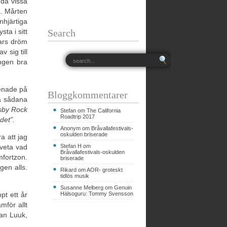
 då vissa
a. Mårten
nhjärtiga
ta i sitt
Search
ars dröm
 sig till
ngen bra
enade på
Bloggkommentarer
ga sådana
sby Rock
Stefan om
The California
Roadtrip 2017
det”.
Anonym om
Bråvallafestivals-
oskulden briserade
a att jag
 veta vad
Stefan H om
Bråvallafestivals-oskulden
mfortzon.
briserade
gen alls.
Rikard om
AOR- groteskt
tidlös musik
Susanne Melberg om
Genuin
pt ett år
Hälsoguru: Tommy Svensson
mför allt
an Luuk,