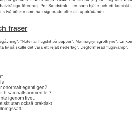
halvtråkiga föredrag. Per Sandstrak – en sann hjälte och ett komiskt 
ans två böcker som han signerade efter sitt uppträdande.
ch fraser
egåvning”, ”Noter är flugskit på papper”, Mannagrynsgröttryne”, En k
nästa liv så skulle det vara ett rejält nederlag”, Degformerad flugsvamp”.
”.
ls
är onormalt egentligen?
, och samhällsnormen fel?
inte igenom livet.
tiskt utan också praktiskt
llningssätt.