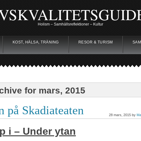
IVSKVALITETSGUID
Holism – Samhällsreflektioner – Kultur
KOST, HÄLSA, TRÄNING
RESOR & TURISM
SAM
chive for mars, 2015
 på Skadiateaten
28 mars, 2015 by
Ma
 i – Under ytan