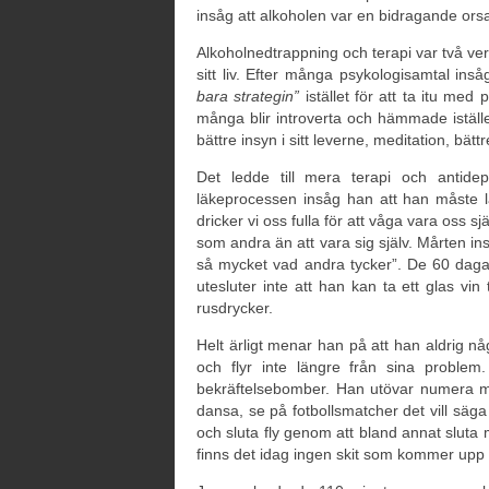
insåg att alkoholen var en bidragande ors
Alkoholnedtrappning och terapi var två v
sitt liv. Efter många psykologisamtal ins
bara strategin”
istället för att ta itu me
många blir introverta och hämmade istället
bättre insyn i sitt leverne, meditation, b
Det ledde till mera terapi och antid
läkeprocessen insåg han att han måste l
dricker vi oss fulla för att våga vara oss 
som andra än att vara sig själv. Mårten in
så mycket vad andra tycker”. De 60 dagarn
utesluter inte att han kan ta ett glas vin 
rusdrycker.
Helt ärligt menar han på att han aldrig n
och flyr inte längre från sina problem. 
bekräftelsebomber. Han utövar numera m
dansa, se på fotbollsmatcher det vill säg
och sluta fly genom att bland annat sluta me
finns det idag ingen skit som kommer upp ti