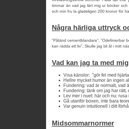
timmar än vad jag lärt mig ur böcker och 
och min fru la gladeligen 200 kronor för h
Några härliga uttryck o
”Påtänd cementblandare”, ”Odefinierbar b
kan rädda ett liv”, Skulle jag bli ål i mitt 
Vad kan jag ta med mig
Visa känslor: ”gör fel med hjärtat
Hellre mycket humor än ingen al
Fundering: vad är normalt, vad 
Fundering: tänk om jag har rätt
Lev mer i nuet: här och nu; rusa 
Gå utanför boxen, inte bara teore
Var genuin intuitionell i ditt förhå
Midsommarnormer