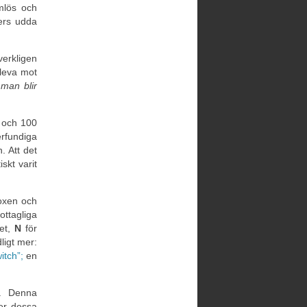
mlös och
Pers udda
verkligen
 leva mot
 man blir
 och 100
rfundiga
 Att det
skt varit
boxen och
ottagliga
et,
N
för
ligt mer:
itch”;
en
a. Denna
der dessa