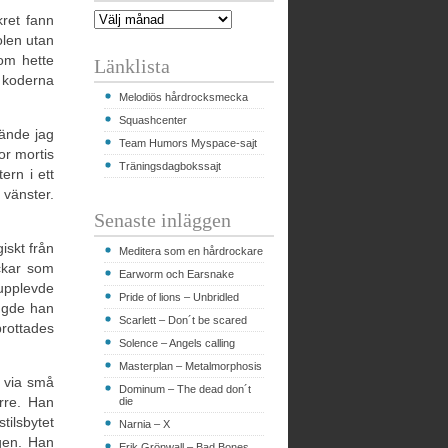
kret fann
olen utan
som hette
Länklista
a koderna
Melodiös hårdrocksmecka
Squashcenter
kände jag
Team Humors Myspace-sajt
gor mortis
Träningsdagbokssajt
tern i ett
 vänster.
Senaste inläggen
iskt från
Meditera som en hårdrockare
ickar som
Earworm och Earsnake
upplevde
Pride of lions – Unbridled
ängde han
Scarlett – Don´t be scared
brottades
Solence – Angels calling
Masterplan – Metalmorphosis
n via små
Dominum – The dead don´t
rre. Han
die
tilsbytet
Narnia – X
gen. Han
Erik Grönwall – Bad Bones